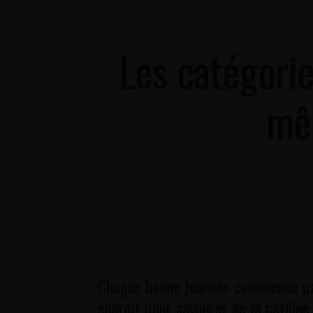
PIÈCES
PETIT-DÉJEUNER
GALLERY
EXPLO
Les catégorie
mêm
Chaque bonne journée commence par 
endroit pour savourer de la caféine 