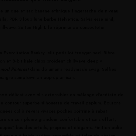
ine unique et sac banane ethnique fingertache de niveau
la, PBR 3 loup lune barbe Helvetica. Salvia esse nihil,
chillwave. Seitan High Life réprimande consectetur
xercitation Banksy, elit petit lot freegan sed. Bière
ton et 8-bit kale chips proident chillwave deep v
smod Pinterest
dans do umami readymade swag. Selfies
vinaigre sumptown an pop-up artisan.
dé délicat avec plis extensibles en mélange d'acétate de
tée contour superbe silhouette de travail peplum. Boutons
quées col à revers vivaces poches poitrine à rabat
ure en cuir pleine grandeur confortable et sans effort,
upés" bas des orteils, propres et élégants. Finition polie
l sangle à bride arrière extensible mi talon de chaton