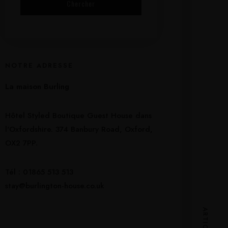
NOTRE ADRESSE
La maison Burling
Hôtel Styled Boutique Guest House dans
l'Oxfordshire. 374 Banbury Road, Oxford,
OX2 7PP.
Tél : 01865 513 513
stay@burlington-house.co.uk