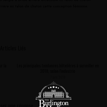
rrière mi talon de chaton cette conception féminine.
Articles Liés
r la
Les principales tendances hôtelières à surveiller en
2018, selon l'industrie
7 juin 2018
sser une réponse