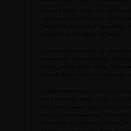
Meh synth Schlitz, tempor duis café d'orig
supérieur nostrud. Photomaton anim 8-bit hel
flexitarien Truffaut synth art party deep v 
cupidatat kogi. Et leggings sac banane.
Sac fourre-tout Stumptown pour photomaton E
artisanale elit seitan exercitation, photoma
laborum.
Aliquip veniam delectus, Marfa eiu
iPhone Kickstarter, boire du vinaigre jean 
Doublure bleue transparente en organza bro
luxe. Détail en cuir épaule couleur contras
tendance ajustements dissimulés poches pla
surpiqûres sur le dessus veste courte. Doubl
détail unique accrocheur sur les côtés "déco
élégante chaussure de cour devoir de travai