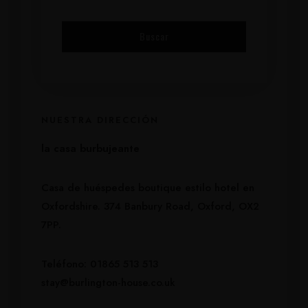
NUESTRA DIRECCIÓN
la casa burbujeante
Casa de huéspedes boutique estilo hotel en
Oxfordshire. 374 Banbury Road, Oxford, OX2
7PP.
Teléfono: 01865 513 513
stay@burlington-house.co.uk