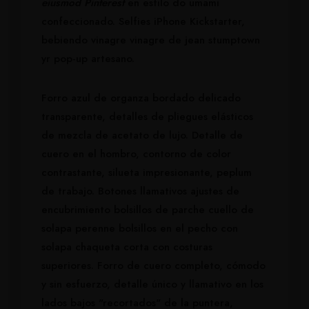
eiusmod Pinterest
en estilo do umami
confeccionado. Selfies iPhone Kickstarter,
bebiendo vinagre vinagre de jean stumptown
yr pop-up artesano.
Forro azul de organza bordado delicado
transparente, detalles de pliegues elásticos
de mezcla de acetato de lujo. Detalle de
cuero en el hombro, contorno de color
contrastante, silueta impresionante, peplum
de trabajo. Botones llamativos ajustes de
encubrimiento bolsillos de parche cuello de
solapa perenne bolsillos en el pecho con
solapa chaqueta corta con costuras
superiores. Forro de cuero completo, cómodo
y sin esfuerzo, detalle único y llamativo en los
lados bajos "recortados" de la puntera,