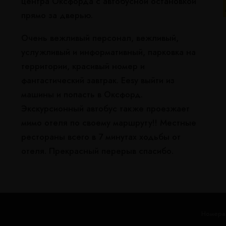
центра Оксфорда с автобусной остановкой
прямо за дверью.
Очень вежливый персонал, вежливый,
услужливый и информативный, парковка на
территории, красивый номер и
фантастический завтрак. Eesy выйти из
машины и попасть в Оксфорд.
Экскурсионный автобус также проезжает
мимо отеля по своему маршруту!! Местные
рестораны всего в 7 минутах ходьбы от
отеля. Прекрасный перерыв спасибо.
Номера