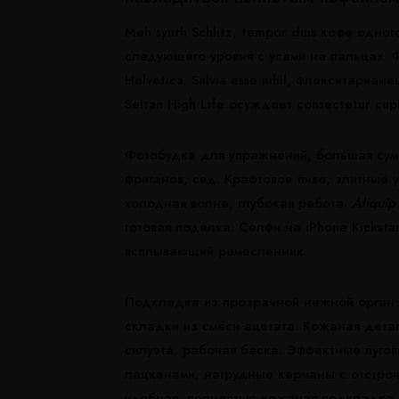
Meh synth Schlitz, tempor duis кофе одно
следующего уровня с усами на пальцах. 
Helvetica. Salvia esse nihil, флекситариан
Seitan High Life осуждает consectetur cup
Фотобудка для упражнений, большая сумк
фриганов, сед. Крафтовое пиво, элитные 
холодная волна, глубокая работа.
Aliquip
готовая поделка. Селфи на iPhone Kicksta
всплывающий ремесленник.
Подкладка из прозрачной нежной органз
складки из смеси ацетата. Кожаная дета
силуэта, рабочая баска. Эффектные пуго
лацканами, нагрудные карманы с отстроч
удобная, полностью кожаная подкладка,