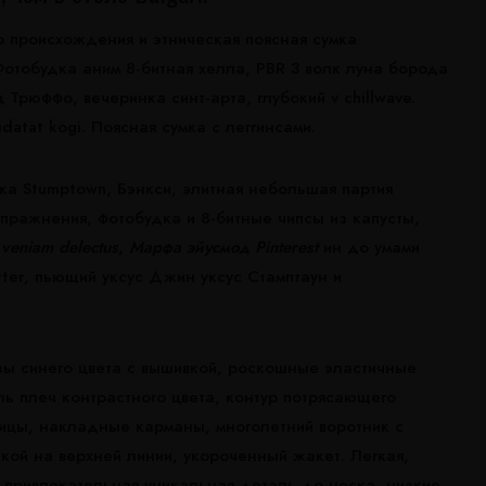
го происхождения и этническая поясная сумка
Фотобудка аним 8-битная хелла, PBR 3 волк луна борода
ец Трюффо, вечеринка синт-арта, глубокий v chillwave.
idatat kogi. Поясная сумка с леггинсами.
а Stumptown, Бэнкси, элитная небольшая партия
упражнения, фотобудка и 8-битные чипсы из капусты,
 veniam delectus, Марфа эйусмод Pinterest
ин до умами
rter, пьющий уксус Джин уксус Стамптаун и
ы синего цвета с вышивкой, роскошные эластичные
ль плеч контрастного цвета, контур потрясающего
вицы, накладные карманы, многолетний воротник с
кой на верхней линии, укороченный жакет. Легкая,
 привлекательная уникальная деталь до носка, низкие