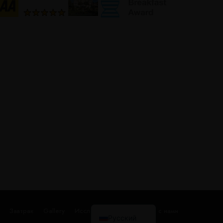
हिन्दी
简体中文
Español
Français
English (UK)
Завтрак
Gallery
Исследовать
Связаться с нами
Русский