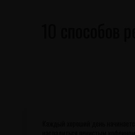
НОМЕРА
ЗАВТРАК
GALLERY
ИССЛЕДОВ
10 способов р
Каждый хороший день начинается 
насладиться пенистым кофеином, 