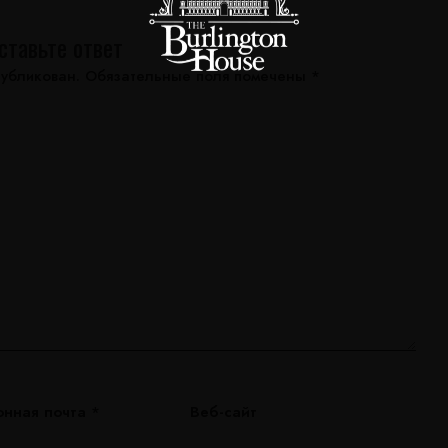
ставьте ответ
публикован.
Обязательные поля помечены
*
онная почта
*
Веб-сайт