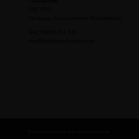
Саммертаун
ОХ2 7ПП
Оксфорд, Соединенное Королевство
Тел.: 01865 513 513
stay@burlington-house.co.uk
© Дом Берлингтона. Все права защищены.