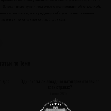
. Элегантные туфли-лодочки с полированной отделкой,
ешком на пятке, на среднем каблуке, женственный
на пятке, этот женственный дизайн.
татьи по Теме
о для
Одинаковы ли звездные категории отелей во
всех странах?
7 июня 2018 г.