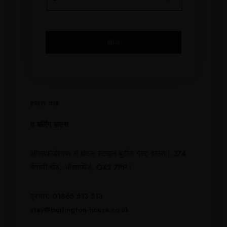
हमारा पता
द बर्लिंग हाउस
ऑक्सफ़ोर्डशायर में होटल स्टाइल बुटीक गेस्ट हाउस। 374
बैनबरी रोड, ऑक्सफ़ोर्ड, OX2 7PP।
दूरभाष: 01865 513 513
stay@burlington-house.co.uk