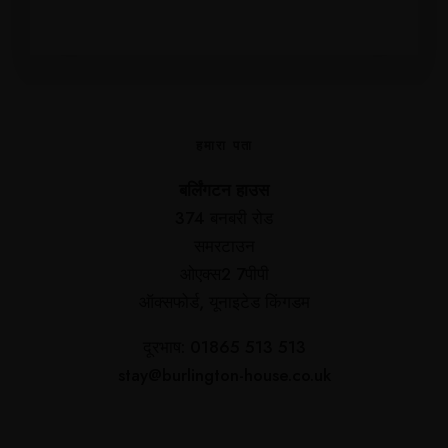
हमारा पता
बर्लिंगटन हाउस
374 बनबरी रोड
समरटाउन
ओएक्स2 7पीपी
ऑक्सफोर्ड, यूनाइटेड किंगडम
दूरभाष: 01865 513 513
stay@burlington-house.co.uk