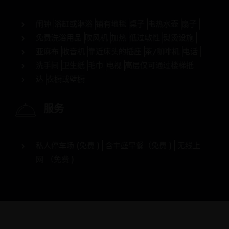
闹钟
浴缸或淋浴
铺有地毯
桌子
电热水壶
扇子
免费洗浴用品
吹风机
加热
低过敏性
熨烫设施
亚麻布
收音机
靠近床头的插座
茶/咖啡机
电话
洗手间
卫生纸
毛巾
电视
高层仅可通过楼梯抵
达
衣橱或壁橱
服务
私人停车场 (
免费
)
含丰盛早餐（
免费
)
无线上
网 （
免费
)