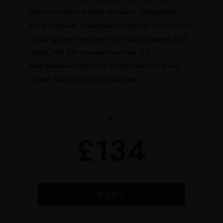
All rooms have Power showers, Telephone,
Free Wireless broadband internet connection,
Triple glazed windows for added peace and
quiet, HD flat screen Freeview TV.
Refreshment tray with complimentary pure
water, biscuits and herbal teas.
从
£134
现在预订