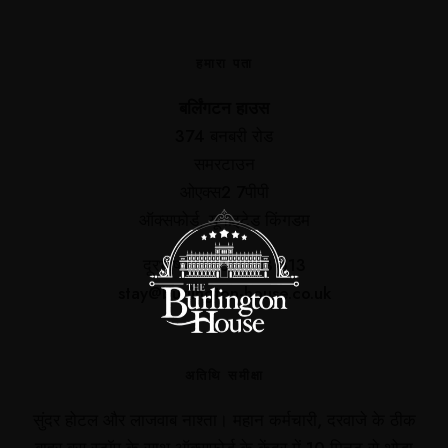
हमारा पता
बर्लिंगटन हाउस
374 बनबरी रोड
समरटाउन
ओएक्स2 7पीपी
ऑक्सफोर्ड, यूनाइटेड किंगडम
दूरभाष: 01865 513 513
stay@burlington-house.co.uk
अतिथि समीक्षा
सुंदर होटल और लाजवाब नाश्ता। महान कर्मचारी, दरवाजे के ठीक
बाहर बस स्टॉप के साथ ऑक्सफोर्ड के केंद्र में 10 मिनट से थोड़ा