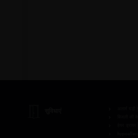
अलार्म घड़ी
सुविधाएं
बिजली की क
हेयर ड्रायर
hypoaller