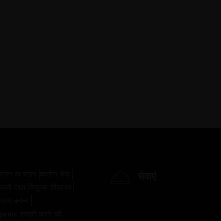
स्नान या स्नान
कालीन
मेज़
सेवाएं
ेतली
पंखा
निशुल्क शौचालय
गरम करना
genic
इस्त्री करने की