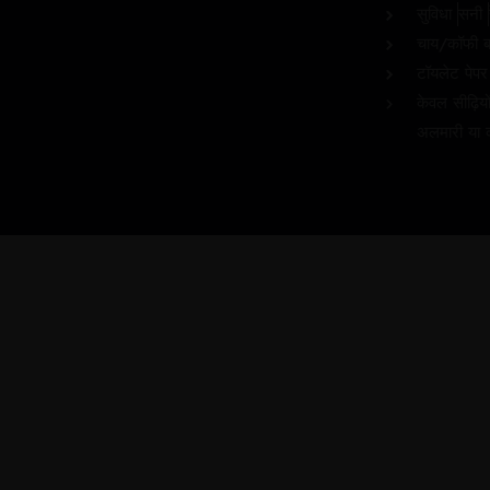
सुविधा
सनी
चाय/कॉफी ब
टॉयलेट पेपर
केवल सीढ़ियो
अलमारी या 