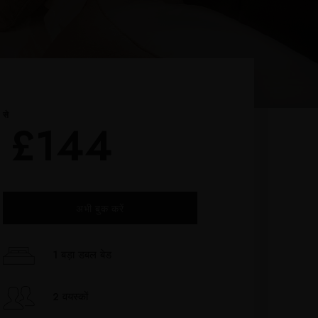
से
£144
अभी बुक करें
1 बड़ा डबल बेड
2 वयस्कों