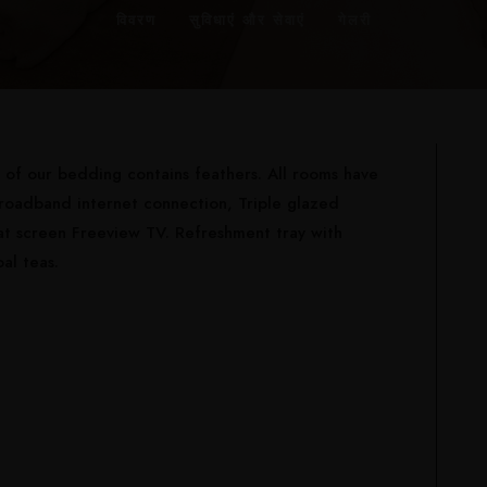
विवरण
सुविधाएं और सेवाएं
गेलरी
 of our bedding contains feathers. All rooms have
roadband internet connection, Triple glazed
t screen Freeview TV. Refreshment tray with
al teas.