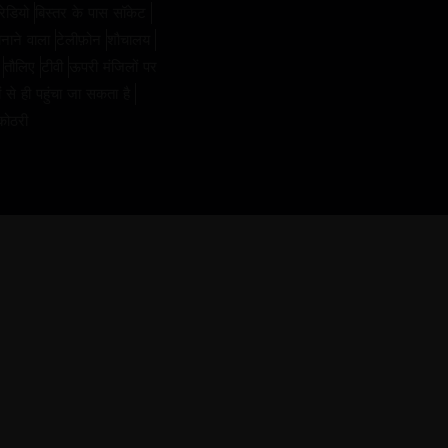
रेडियो
बिस्तर के पास सॉकेट
नाने वाला
टेलीफ़ोन
शौचालय
तौलिए
टीवी
ऊपरी मंजिलों पर
ं से ही पहुंचा जा सकता है
कोठरी